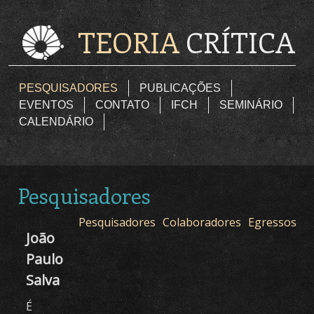
Pular para o conteúdo principal
TEORIA
CRÍTICA
Principal
PESQUISADORES
PUBLICAÇÕES
EVENTOS
CONTATO
IFCH
SEMINÁRIO
CALENDÁRIO
Pesquisadores
Pesquisadores
Colaboradores
Egressos
João
Paulo
Salva
É