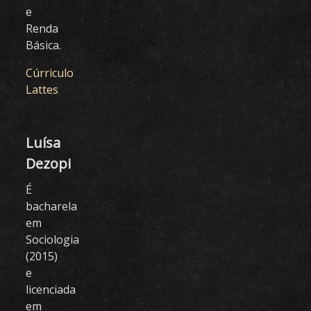
e
Renda
Básica.
Cúrriculo
Lattes
Luísa
Dezopi
É
bacharela
em
Sociologia
(2015)
e
licenciada
em