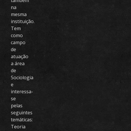
também
na
mesma
instituição.
Tem
como
campo
de
atuação
a área
de
Sociologia
e
interessa-
se
pelas
seguintes
temáticas:
Teoria