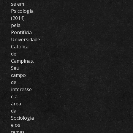
se em
Psicologia
(2014)
pela
Pontifícia
Universidade
Católica
de
Campinas.
Seu
campo
de
interesse
é a
área
da
Sociologia
e os
temas