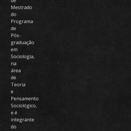
de
Mestrado
do
Programa
de
Pós-
graduação
em
Sociologia,
na
área
de
Teoria
e
Pensamento
Sociológico,
e é
integrante
do