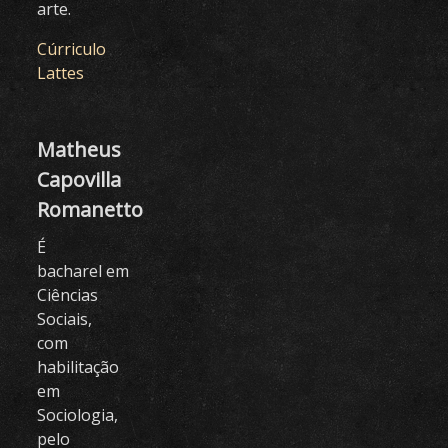
arte.
Cúrriculo
Lattes
Matheus
Capovilla
Romanetto
É
bacharel em
Ciências
Sociais,
com
habilitação
em
Sociologia,
pelo