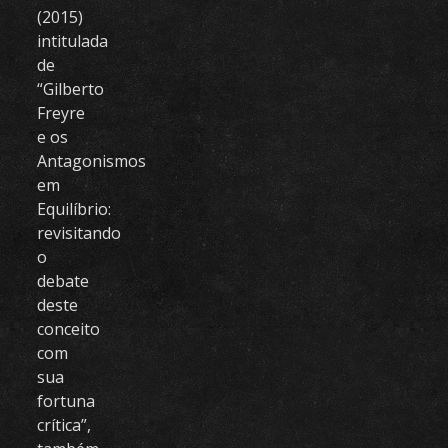
(2015)
intitulada
de
“Gilberto
Freyre
e os
Antagonismos
em
Equilíbrio:
revisitando
o
debate
deste
conceito
com
sua
fortuna
crítica”,