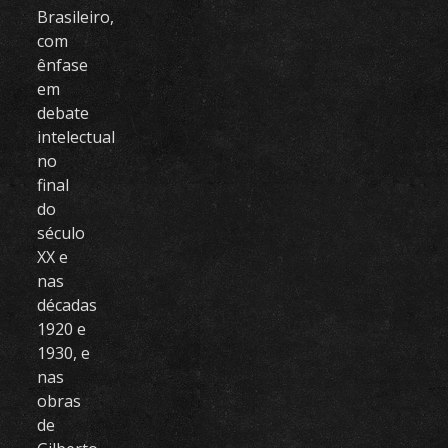
Brasileiro,
com
ênfase
em
debate
intelectual
no
final
do
século
XX e
nas
décadas
1920 e
1930, e
nas
obras
de