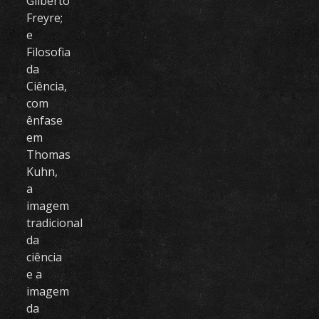
Gilberto
Freyre;
e
Filosofia
da
Ciência,
com
ênfase
em
Thomas
Kuhn,
a
imagem
tradicional
da
ciência
e a
imagem
da