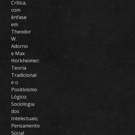
Crítica,
com
ênfase
em
Theodor
W.
Adorno
e Max
Horkheimer;
Teoria
Tradicional
e o
Positivismo
Lógico;
Sociologia
dos
Intelectuais;
Pensamento
Social