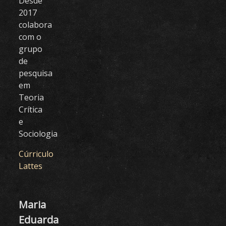
Desde
2017
colabora
com o
grupo
de
pesquisa
em
Teoria
Crítica
e
Sociologia
Cúrriculo
Lattes
Maria
Eduarda