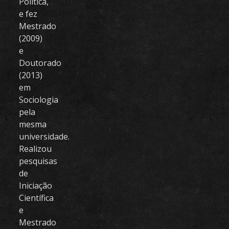
Política,
e fez
Mestrado
(2009)
e
Doutorado
(2013)
em
Sociologia
pela
mesma
universidade.
Realizou
pesquisas
de
Iniciação
Científica
e
Mestrado