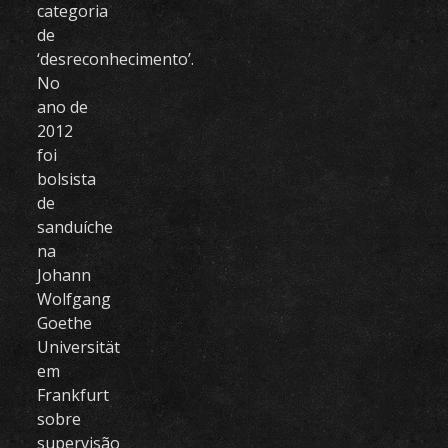
categoria
de
‘desreconhecimento’.
No
ano de
2012
foi
bolsista
de
sanduíche
na
Johann
Wolfgang
Goethe
Universität
em
Frankfurt
sobre
supervisão