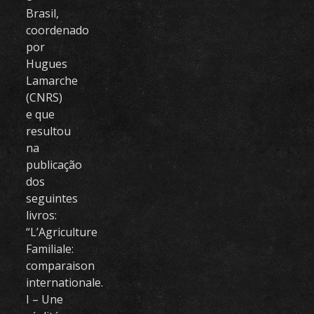
Brasil,
coordenado
por
Hugues
Lamarche
(CNRS)
e que
resultou
na
publicação
dos
seguintes
livros:
“L’Agriculture
Familiale:
comparaison
internationale.
I – Une