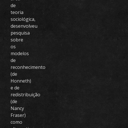
de
teoria
sociológica,
desenvolveu
pesquisa
sobre
os
modelos
de
reconhecimento
(de
Honneth)
e de
redistribuição
(de
Nancy
Fraser)
como