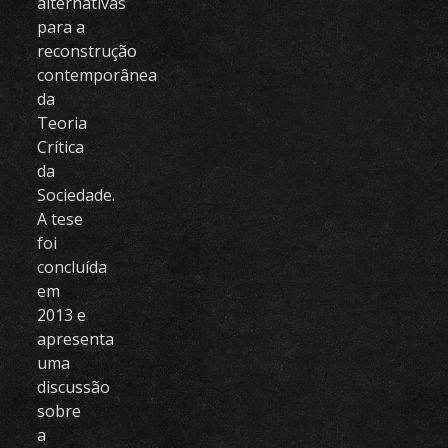
alternativas
para a
reconstrução
contemporânea
da
Teoria
Crítica
da
Sociedade.
A tese
foi
concluída
em
2013 e
apresenta
uma
discussão
sobre
a