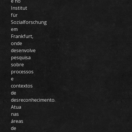
e no
Institut
für
Sozialforschung
em
Frankfurt,
onde
desenvolve
pesquisa
sobre
processos
e
contextos
de
desreconhecimento.
Atua
nas
áreas
de