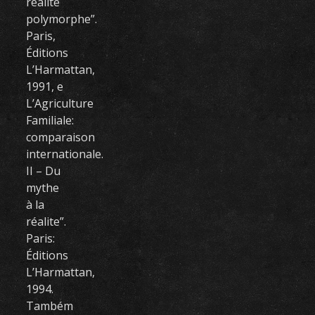
réalité
polymorphe”.
Paris,
Éditions
L’Harmattan,
1991, e
L’Agriculture
Familiale:
comparaison
internationale.
II – Du
mythe
à la
réalite”.
Paris:
Éditions
L’Harmattan,
1994.
Também