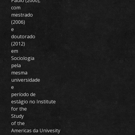
Paulo (2000),
com
mestrado
(2006)
e
doutorado
(2012)
em
Sociologia
pela
mesma
universidade
e
período de
estágio no Institute
for the
Study
of the
Americas da Univesity