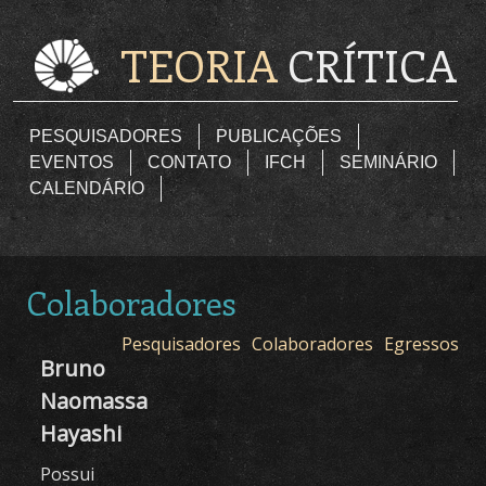
Pular para o conteúdo principal
TEORIA
CRÍTICA
Principal
PESQUISADORES
PUBLICAÇÕES
EVENTOS
CONTATO
IFCH
SEMINÁRIO
CALENDÁRIO
Colaboradores
Pesquisadores
Colaboradores
Egressos
Bruno
Naomassa
Hayashi
Possui